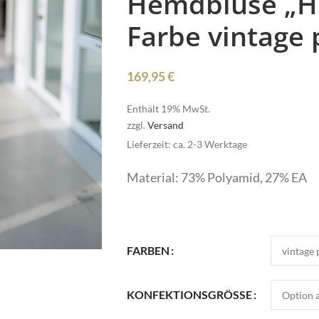
Hemdbluse „HI
Farbe vintage 
169,95
€
Enthält 19% MwSt.
zzgl.
Versand
Pullover
Lieferzeit: ca. 2-3 Werktage
Röcke
Material: 73% Polyamid, 27% EA
HOT
Schmuck
Schuhe
Pullover
Shirts
FARBEN
Röcke
Stulpen
HOT
Schmuck
Sweater/Hoodies
KONFEKTIONSGRÖSSE
e
Schuhe
Taschen