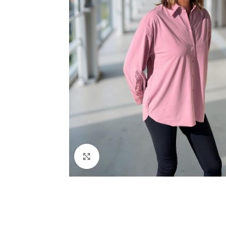
ALLE PRODUKTE
Bermudas
Blazer
HOT
Blusen
ALLE PRODUKTE
Cardigan/Strickjacke
Klick zum Vergrößern
Bermudas
Gürtel
Blazer
Hosen
HOT
Blusen
Jacken/Mäntel
Cardigan/Strickjack
Jeans