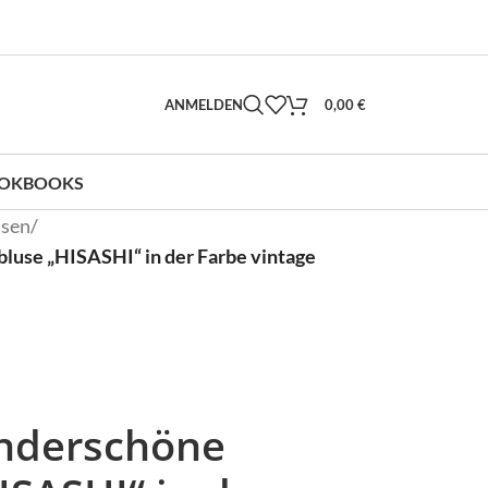
ANMELDEN
0,00
€
OKBOOKS
usen
/
use „HISASHI“ in der Farbe vintage
nderschöne