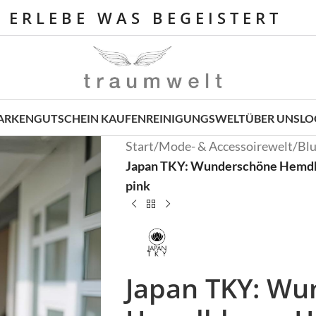
E R L E B E W A S B E G E I S T E R T
ARKEN
GUTSCHEIN KAUFEN
REINIGUNGSWELT
ÜBER UNS
LO
Start
/
Mode- & Accessoirewelt
/
Bl
Japan TKY: Wunderschöne Hemdbl
pink
Japan TKY: Wu