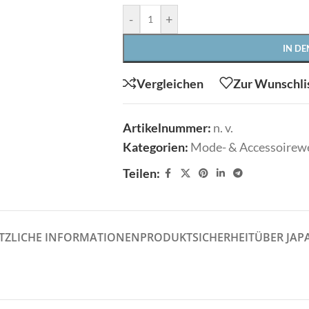
Shirts
Tücher/Schals
-
+
Stulpen
Westen
IN D
Sweater/Hoodies
Wrapper/Tops
Taschen
Vergleichen
Zur Wunschli
dello
Crime London
Tücher/Schals
Artikelnummer:
n. v.
Westen
Kategorien:
Mode- & Accessoirew
Wrapper/Tops
Teilen:
odello
Crime London
rmiente
ELEGANCE MISS
TZLICHE INFORMATIONEN
PRODUKTSICHERHEIT
ÜBER JAP