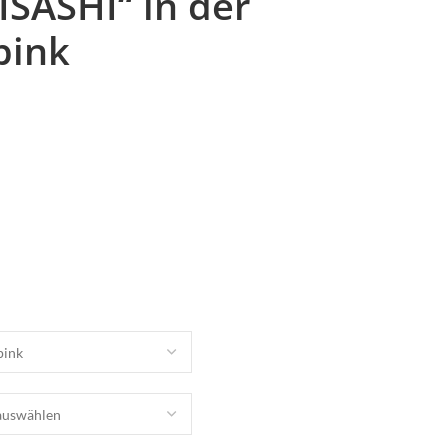
SASHI“ in der
pink
Bielefelder Bettwaren