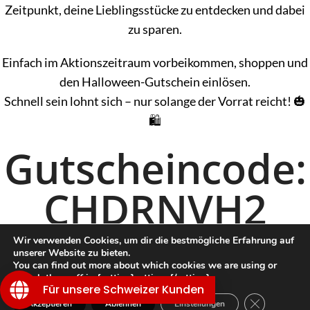
Zeitpunkt, deine Lieblingsstücke zu entdecken und dabei
zu sparen.
Einfach im Aktionszeitraum vorbeikommen, shoppen und
den Halloween-Gutschein einlösen.
Schnell sein lohnt sich – nur solange der Vorrat reicht! 🎃
🛍️
Gutscheincode:
CHDRNVH2
Bitte kopiere den Code und drücke anschließend auf „Shoppen“. Den Code kannst Du
Wir verwenden Cookies, um dir die bestmögliche Erfahrung auf
dann im Warenkorb und/oder an der Kasse eingeben.
unserer Website zu bieten.
You can find out more about which cookies we are using or
Jetzt Shoppen
switch them off in {setting]settings{/setting].
Für unsere Schweizer Kunden
GDPR Cookie
Akzeptieren
Ablehnen
Einstellungen