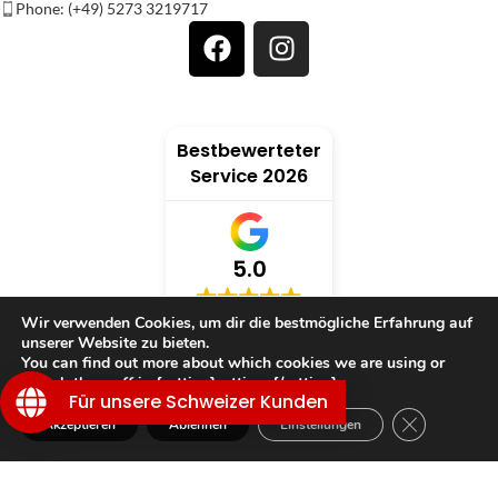
Phone: (+49) 5273 3219717
Bestbewerteter
Service 2026
5.0
Wir verwenden Cookies, um dir die bestmögliche Erfahrung auf
verifiziert von: Trustindex
unserer Website zu bieten.
You can find out more about which cookies we are using or
switch them off in {setting]settings{/setting].
Für unsere Schweizer Kunden
GDPR Cookie
TRAUMWELT
Akzeptieren
Ablehnen
Einstellungen
Shop
Filter
Wunschliste
Warenkorb
Mein Konto
KUNDENSERVICE