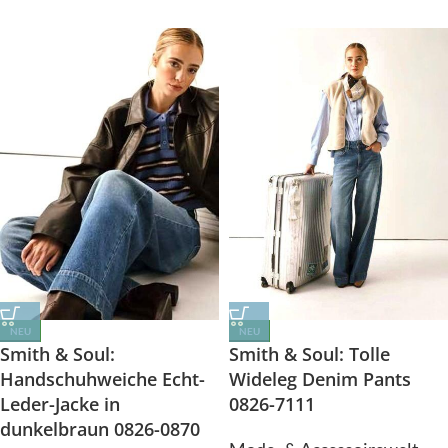
NEU
NEU
Smith & Soul: Tolle
Smith & Soul:
Wideleg Denim Pants
Handschuhweiche Echt-
0826-7111
Leder-Jacke in
dunkelbraun 0826-0870