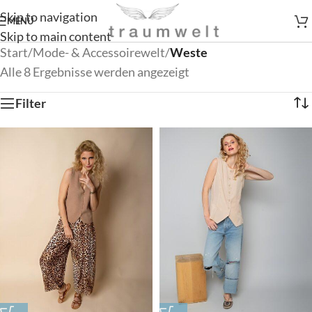
Skip to navigation
MENÜ
Skip to main content
Start
/
Mode- & Accessoirewelt
/
Weste
Alle 8 Ergebnisse werden angezeigt
Filter