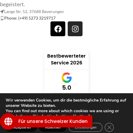
begeistert.
Lange Str. 52, 37688 Beverungen
Phone: (+49) 5273 3219717
Bestbewerteter
Service 2026
5.0
Wir verwenden Cookies, um dir die bestmögliche Erfahrung auf
unserer Website zu bieten.
verifiziert von: Trustindex
You can find out more about which cookies we are using or
switch them off in {setting]settings{/setting].
Für unsere Schweizer Kunden
GDPR Cookie
Akzeptieren
Ablehnen
Einstellungen
TRAUMWELT
Shop
Filter
Wunschliste
Warenkorb
Mein Konto