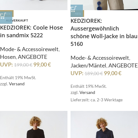
-50%
-48%
KEDZIOREK:
AUSVERKAUFT
KEDZIOREK: Coole Hose
Aussergewöhnlich
in sandmix 5222
schöne Woll-Jacke in blau
5160
Mode- & Accessoirewelt
,
Hosen
,
ANGEBOTE
Mode- & Accessoirewelt
,
UVP:
99,00
€
199,00
€
Jacken/Mäntel
,
ANGEBOTE
UVP:
99,00
€
189,00
€
Enthält 19% MwSt.
zzgl.
Versand
Enthält 19% MwSt.
zzgl.
Versand
Lieferzeit: ca. 2-3 Werktage