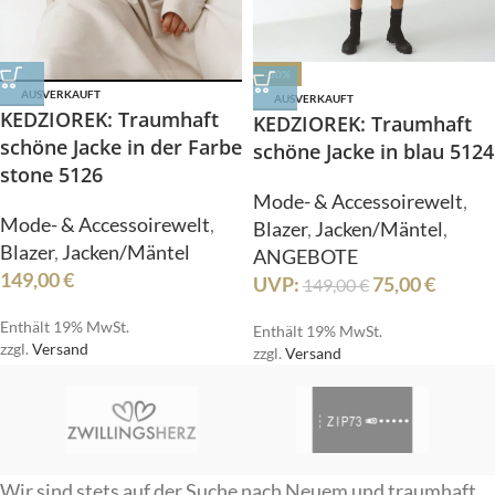
-50%
AUSVERKAUFT
AUSVERKAUFT
KEDZIOREK: Traumhaft
KEDZIOREK: Traumhaft
schöne Jacke in der Farbe
schöne Jacke in blau 5124
stone 5126
Mode- & Accessoirewelt
,
Mode- & Accessoirewelt
,
Blazer
,
Jacken/Mäntel
,
Blazer
,
Jacken/Mäntel
ANGEBOTE
149,00
€
UVP:
75,00
€
149,00
€
Enthält 19% MwSt.
Enthält 19% MwSt.
zzgl.
Versand
zzgl.
Versand
Wir sind stets auf der Suche nach Neuem und traumhaft