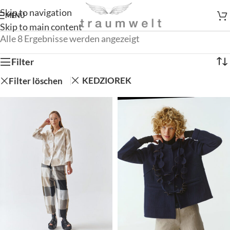
Skip to navigation
MENÜ
Skip to main content
Alle 8 Ergebnisse werden angezeigt
Filter
KEDZIOREK
Filter löschen