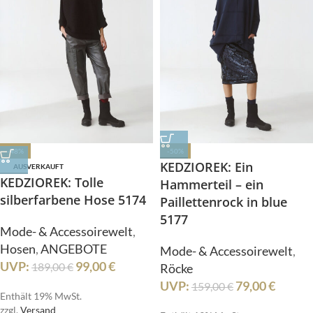
-48%
-50%
KEDZIOREK: Ein
AUSVERKAUFT
KEDZIOREK: Tolle
Hammerteil – ein
silberfarbene Hose 5174
Paillettenrock in blue
5177
Mode- & Accessoirewelt
,
Hosen
,
ANGEBOTE
Mode- & Accessoirewelt
,
UVP:
99,00
€
189,00
€
Röcke
UVP:
79,00
€
159,00
€
Enthält 19% MwSt.
zzgl.
Versand