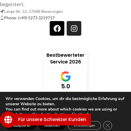
begeistert.
Lange Str. 52, 37688 Beverungen
Phone: (+49) 5273 3219717
Bestbewerteter
Service 2026
5.0
Wir verwenden Cookies, um dir die bestmögliche Erfahrung auf
unserer Website zu bieten.
verifiziert von: Trustindex
You can find out more about which cookies we are using or
switch them off in {setting]settings{/setting].
Für unsere Schweizer Kunden
GDPR Cookie
Akzeptieren
Ablehnen
Einstellungen
TRAUMWELT
Shop
Filter
Wunschliste
Warenkorb
Mein Konto