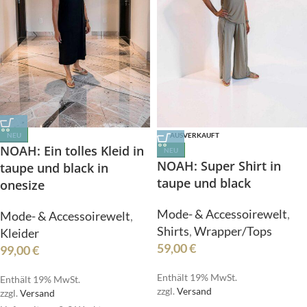
NEU
AUSVERKAUFT
NOAH: Ein tolles Kleid in
NEU
NOAH: Super Shirt in
taupe und black in
taupe und black
onesize
Mode- & Accessoirewelt
,
Mode- & Accessoirewelt
,
Shirts
,
Wrapper/Tops
Kleider
59,00
€
99,00
€
Enthält 19% MwSt.
Enthält 19% MwSt.
zzgl.
Versand
zzgl.
Versand