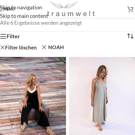
Skip to navigation
MENÜ
Skip to main content
Alle 6 Ergebnisse werden angezeigt
Filter
NOAH
Filter löschen