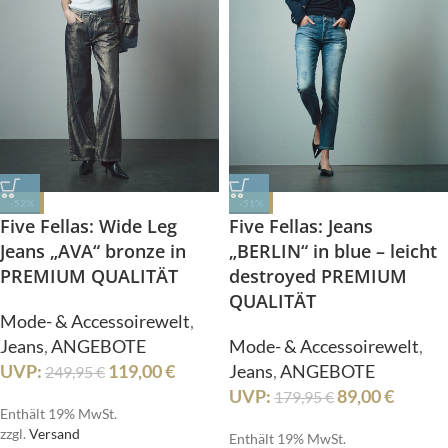
-52%
-51%
Five Fellas: Wide Leg
Five Fellas: Jeans
Jeans „AVA“ bronze in
„BERLIN“ in blue – leicht
PREMIUM QUALITÄT
destroyed PREMIUM
QUALITÄT
Mode- & Accessoirewelt
,
Jeans
,
ANGEBOTE
Mode- & Accessoirewelt
,
UVP:
119,00
€
Jeans
,
ANGEBOTE
249,95
€
UVP:
89,00
€
179,95
€
Enthält 19% MwSt.
zzgl.
Versand
Enthält 19% MwSt.