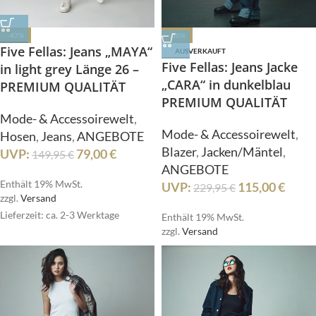
-47%
-50%
Five Fellas: Jeans „MAYA“
AUSVERKAUFT
Five Fellas: Jeans Jacke
in light grey Länge 26 –
„CARA“ in dunkelblau
PREMIUM QUALITÄT
PREMIUM QUALITÄT
Mode- & Accessoirewelt
,
Mode- & Accessoirewelt
,
Hosen
,
Jeans
,
ANGEBOTE
Blazer
,
Jacken/Mäntel
,
UVP:
79,00
€
149,95
€
ANGEBOTE
Enthält 19% MwSt.
UVP:
115,00
€
229,95
€
zzgl.
Versand
Lieferzeit: ca. 2-3 Werktage
Enthält 19% MwSt.
zzgl.
Versand