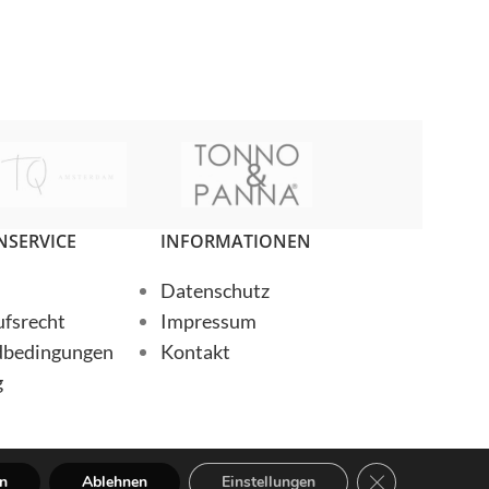
SERVICE
INFORMATIONEN
Datenschutz
fsrecht
Impressum
dbedingungen
Kontakt
g
GDPR Cookie-Ba
en
Ablehnen
Einstellungen