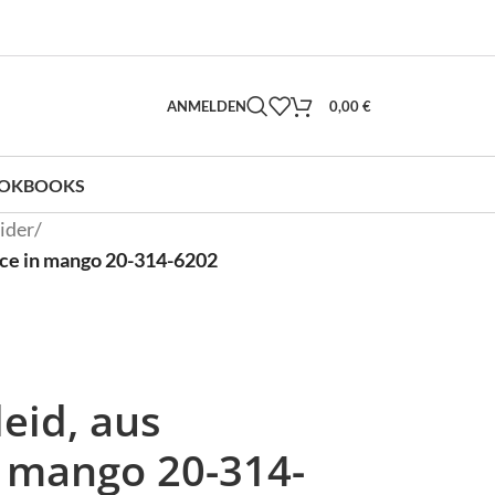
ANMELDEN
0,00
€
OKBOOKS
ider
/
ece in mango 20-314-6202
eid, aus
n mango 20-314-