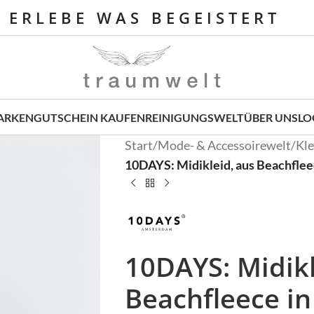
E R L E B E W A S B E G E I S T E R T
ARKEN
GUTSCHEIN KAUFEN
REINIGUNGSWELT
ÜBER UNS
LO
Start
/
Mode- & Accessoirewelt
/
Kle
10DAYS: Midikleid, aus Beachfle
10DAYS: Midikl
Beachfleece i