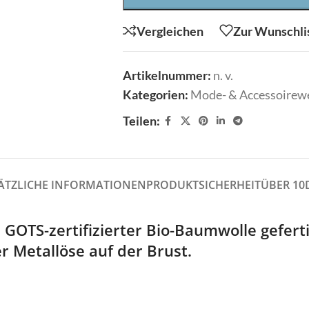
Shirts
Tücher/Schals
Vergleichen
Zur Wunschli
Stulpen
Westen
Sweater/Hoodies
Wrapper/Tops
Artikelnummer:
n. v.
Taschen
dello
Crime London
Kategorien:
Mode- & Accessoirew
Tücher/Schals
Teilen:
Westen
Wrapper/Tops
odello
Crime London
ÄTZLICHE INFORMATIONEN
PRODUKTSICHERHEIT
ÜBER 10
s GOTS-zertifizierter Bio-Baumwolle gefert
rmiente
ELEGANCE MISS
 Metallöse auf der Brust.