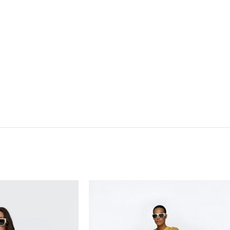
Dormiente
ELEGANCE MISS
MSCW