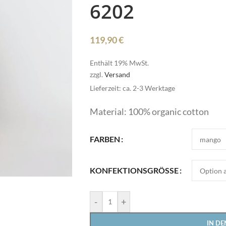
6202
119,90
€
Enthält 19% MwSt.
zzgl.
Versand
Lieferzeit: ca. 2-3 Werktage
Pullover
Material: 100% organic cotton
Röcke
HOT
Schmuck
FARBEN
Schuhe
Pullover
Shirts
KONFEKTIONSGRÖSSE
Röcke
Stulpen
HOT
Schmuck
-
+
Sweater/Hoodies
e
Schuhe
Taschen
IN D