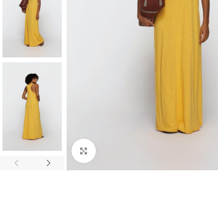
ALLE PRODUKTE
Bermudas
Blazer
HOT
Blusen
ALLE PRODUKTE
Cardigan/Strickjacke
Klick zum Vergrößern
Bermudas
Gürtel
Blazer
Hosen
HOT
Blusen
Jacken/Mäntel
Cardigan/Strickjack
Jeans