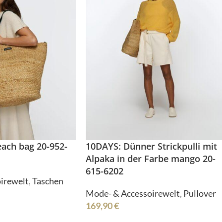
MSCW
ESET
each bag 20-952-
10DAYS: Dünner Strickpulli mit
Alpaka in der Farbe mango 20-
MPLE
615-6202
RESET
irewelt
,
Taschen
Mode- & Accessoirewelt
,
Pullover
169,90
€