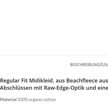
Gürtel
Jumpsuit
Hosen
Kleider
Jacken/Mäntel
Mützen
Jeans
Legwarmer
Co
Jumpsuit
Kleider
Mützen
Legwarmer
C
BESCHREIBUNG
ZUS
Regular Fit Midikleid, aus Beachfleece au
Do
Abschlüssen mit Raw-Edge-Optik und einer
Material
100% organic cotton