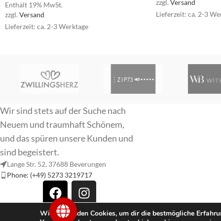
zzgl.
Versand
Enthält 19% MwSt.
Lieferzeit: ca. 2-3 W
zzgl.
Versand
Lieferzeit: ca. 2-3 Werktage
Va
V
Wir sind stets auf der Suche nach
Neuem und traumhaft Schönem,
und das spüren unsere Kunden und
sind begeistert.
Lange Str. 52, 37688 Beverungen
Phone: (+49) 5273 3219717
Für unsere Schweizer Kunden
traumwelt 2025
Wir verwenden Cookies, um dir die bestmögliche Erfahrun