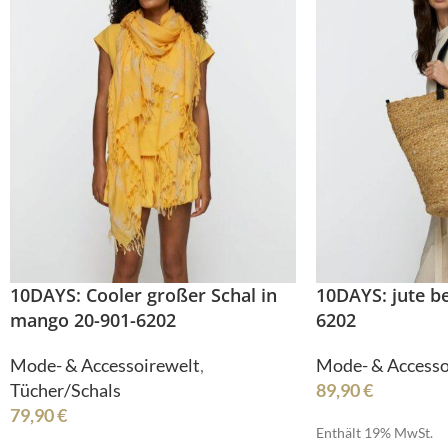
R
10DAYS: Cooler großer Schal in
10DAYS: jute b
mango 20-901-6202
6202
SI
Mode- & Accessoirewelt
,
Mode- & Accesso
Tücher/Schals
89,90
€
79,90
€
Enthält 19% MwSt.