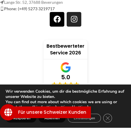
Lange Str. 52, 37688 Beverungen
Phone: (+49) 5273 3219717
Bestbewerteter
Service 2026
5.0
Wir verwenden Cookies, um dir die bestmögliche Erfahrung auf
verifiziert von: Trustindex
unserer Website zu bieten.
You can find out more about which cookies we are using or
switch them off in {setting]settings{/setting].
Für unsere Schweizer Kunden
GDPR Cookie
TRAUMWELT
Akzeptieren
Ablehnen
Einstellungen
Shop
Filter
Wunschliste
Warenkorb
Mein Konto