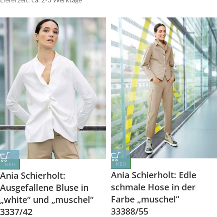
NEU
NEU
Ania Schierholt: Edle
Ania Schierholt:
schmale Hose in der
Ausgefallene Bluse in
Farbe „muschel“
„white“ und „muschel“
33388/55
3337/42