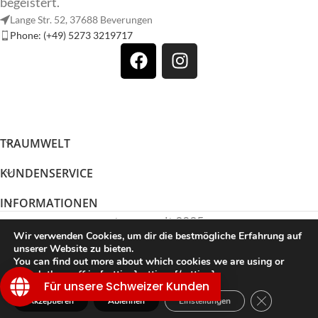
begeistert.
Lange Str. 52, 37688 Beverungen
Phone: (+49) 5273 3219717
TRAUMWELT
KUNDENSERVICE
INFORMATIONEN
traumwelt 2025
Wir verwenden Cookies, um dir die bestmögliche Erfahrung auf
unserer Website zu bieten.
You can find out more about which cookies we are using or
Vertrag widerrufen
switch them off in {setting]settings{/setting].
Für unsere Schweizer Kunden
GDPR Cookie
Akzeptieren
Ablehnen
Einstellungen
Shop
Wunschliste
Warenkorb
Mein Konto