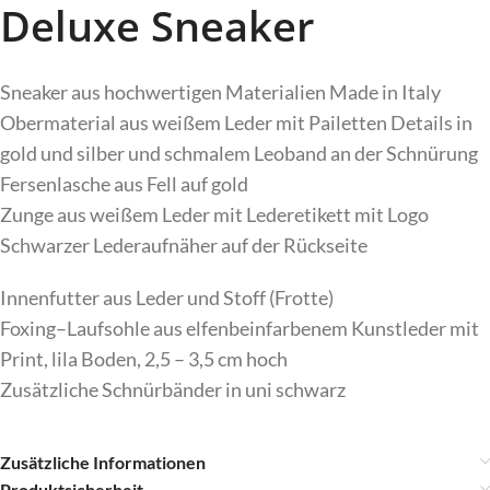
Deluxe Sneaker
Sneaker
aus
hochwertigen
Materialien
Made
in
Italy
Obermaterial
aus
weißem
Leder mit Pailetten Details in
gold und silber und schmalem Leoband an der Schnürung
Fersenlasche
aus Fell auf gold
Zunge
aus
weißem
Leder
mit
Lederetikett
mit Logo
Schwarzer
Lederaufnäher
auf
der
Rückseite
Innenfutter
aus
Leder
und
Stoff (Frotte)
Foxing
–
Laufsohle
aus e
lfenbeinfarbenem
Kunstleder
mit
Print
,
lila
Boden
,
2
,
5
–
3
,
5
cm
hoch
Zusätzliche Schnürbänder in uni schwarz
Zusätzliche Informationen
Produktsicherheit