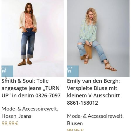
Smith & Soul: Tolle
Emily van den Bergh:
angesagte Jeans „TURN
Verspielte Bluse mit
UP“ in denim 0326-7097
kleinem V-Ausschnitt
8861-158012
Mode- & Accessoirewelt
,
Hosen
,
Jeans
Mode- & Accessoirewelt
,
99,99
€
Blusen
99,95
€