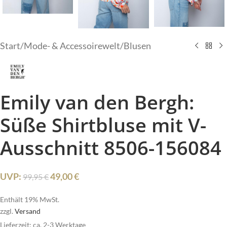
Start
/
Mode- & Accessoirewelt
/
Blusen
Emily van den Bergh:
Süße Shirtbluse mit V-
Ausschnitt 8506-156084
UVP:
49,00
€
99,95
€
Enthält 19% MwSt.
zzgl.
Versand
Lieferzeit: ca. 2-3 Werktage