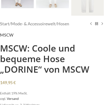
Start
/
Mode- & Accessoirewelt
/
Hosen
MSCW
MSCW: Coole und
bequeme Hose
„DORINE“ von MSCW
149,95
€
Enthält 19% MwSt.
zzgl.
Versand
Lieferzeit: ca. 2-3 Werktage