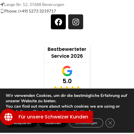
Lange Str. 52, 37688 Beverungen
Phone: (+49) 5273 3219717
Bestbewerteter
Service 2026
5.0
Wir verwenden Cookies, um dir die bestmögliche Erfahrung auf
verifiziert von: Trustindex
unserer Website zu bieten.
You can find out more about which cookies we are using or
switch them off in {setting]settings{/setting].
Für unsere Schweizer Kunden
GDPR Cookie
Akzeptieren
Ablehnen
Einstellungen
TRAUMWELT
Shop
Filter
Wunschliste
Warenkorb
Mein Konto