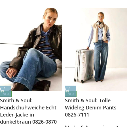
NEU
NEU
Smith & Soul: Tolle
Smith & Soul:
Wideleg Denim Pants
Handschuhweiche Echt-
0826-7111
Leder-Jacke in
dunkelbraun 0826-0870