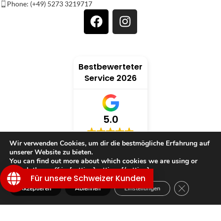
Phone: (+49) 5273 3219717
Bestbewerteter
Service 2026
5.0
Wir verwenden Cookies, um dir die bestmögliche Erfahrung auf
verifiziert von: Trustindex
unserer Website zu bieten.
You can find out more about which cookies we are using or
switch them off in {setting]settings{/setting].
Für unsere Schweizer Kunden
GDPR Cookie
TRAUMWELT
Akzeptieren
Ablehnen
Einstellungen
Shop
Filter
Wunschliste
Warenkorb
Mein Konto
KUNDENSERVICE