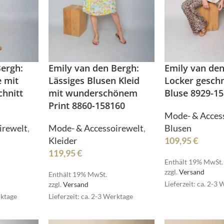
Bergh:
Emily van den Bergh:
Emily van den
e mit
Lässiges Blusen Kleid
Locker geschn
chnitt
mit wunderschönem
Bluse 8929-1
Pullover
Print 8860-158160
Mode- & Acces
Röcke
HOT
irewelt
,
Mode- & Accessoirewelt
,
Blusen
Schmuck
Kleider
109,95
€
Schuhe
119,95
€
Enthält 19% MwSt.
Pullover
Shirts
zzgl.
Versand
Enthält 19% MwSt.
Röcke
Lieferzeit: ca. 2-3
zzgl.
Versand
Stulpen
HOT
rktage
Lieferzeit: ca. 2-3 Werktage
Schmuck
Sweater/Hoodies
e
Schuhe
Taschen