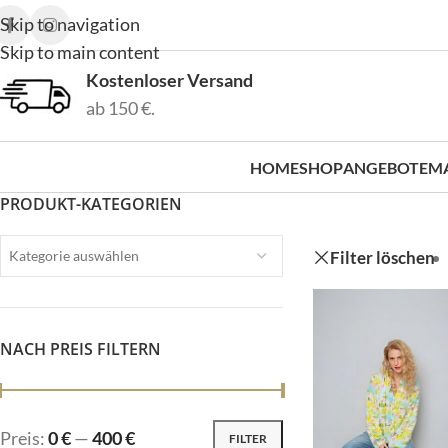
Skip to navigation
Skip to main content
Kostenloser Versand
ab 150 €.
HOME
SHOP
ANGEBOTE
M
PRODUKT-KATEGORIEN
Filter löschen
Kategorie auswählen
NACH PREIS FILTERN
Preis:
0 €
—
400 €
FILTER