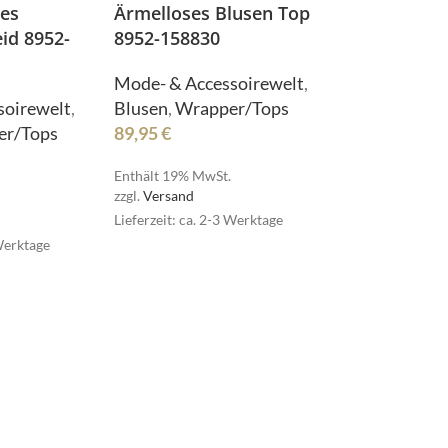
es
Ärmelloses Blusen Top
eid 8952-
8952-158830
NOAH
Mode- & Accessoirewelt
,
soirewelt
,
Blusen
,
Wrapper/Tops
er/Tops
89,95
€
Enthält 19% MwSt.
zzgl.
Versand
Lieferzeit: ca. 2-3 Werktage
Senses
 Werktage
Senses