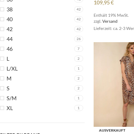
109,95
€
38
42
Enthält 19% MwSt.
40
42
zzgl.
Versand
42
Lieferzeit: ca. 2-3 We
42
44
26
46
7
L
2
L/XL
1
M
2
S
2
S/M
1
XL
1
AUSVERKAUFT