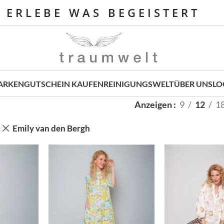
E R L E B E W A S B E G E I S T E R T
ARKEN
GUTSCHEIN KAUFEN
REINIGUNGSWELT
ÜBER UNS
LO
Anzeigen
9
12
1
Emily van den Bergh