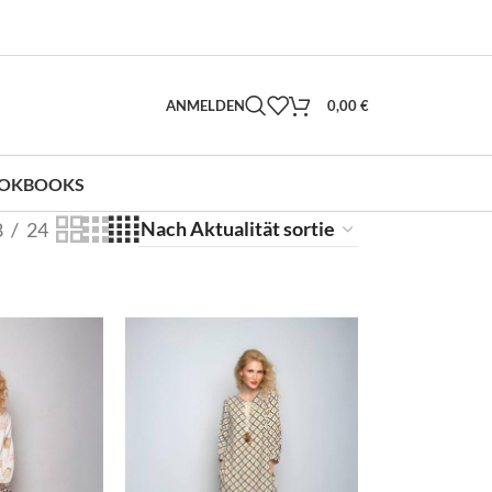
ANMELDEN
0,00
€
OKBOOKS
8
24