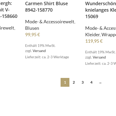
Bergh:
Carmen Shirt Bluse
Wunderschön
it V-
8942-158770
knielanges Kl
2-158660
MSCW
15069
Mode- & Accessoirewelt
,
irewelt
,
Blusen
Mode- & Acces
99,95
€
Kleider
,
Wrapp
119,95
€
Enthält 19% MwSt.
zzgl.
Versand
Enthält 19% MwSt.
Lieferzeit: ca. 2-3 Werktage
zzgl.
Versand
ESET
Lieferzeit: ca. 2-3
1
2
3
4
→
MPLE
RESET