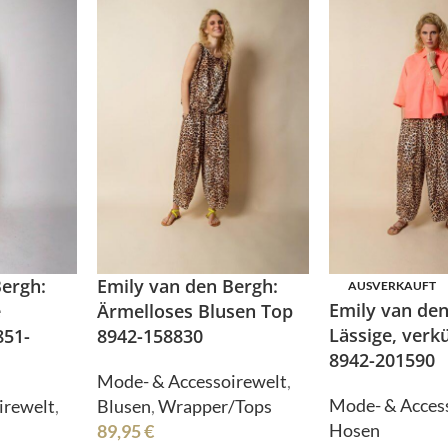
Shirts
Tücher/Schals
Stulpen
Westen
Sweater/Hoodies
Wrapper/Tops
Taschen
dello
Crime London
Tücher/Schals
Westen
Wrapper/Tops
odello
Crime London
Bergh:
Emily van den Bergh:
AUSVERKAUFT
Emily van den
e
Ärmelloses Blusen Top
rmiente
ELEGANCE MISS
Lässige, verk
51-
8942-158830
8942-201590
Mode- & Accessoirewelt
,
Mode- & Acces
irewelt
,
Blusen
,
Wrapper/Tops
Hosen
89,95
€