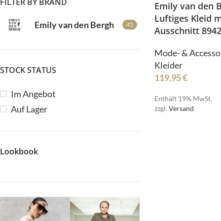
FILTER BY BRAND
Emily van den 
Luftiges Kleid m
Emily van den Bergh
45
Ausschnitt 894
Mode- & Accesso
Kleider
STOCK STATUS
119,95
€
Im Angebot
Enthält 19% MwSt.
Auf Lager
zzgl.
Versand
R
Lookbook
SI