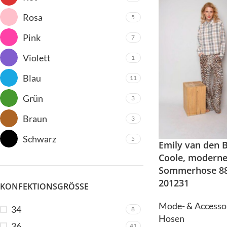
Gürtel
Jumpsuit
Rosa
5
Hosen
Kleider
Pink
7
Jacken/Mäntel
Mützen
Violett
1
Jeans
Legwarmer
Co
Jumpsuit
Blau
11
Kleider
Grün
3
Mützen
Braun
3
Legwarmer
C
Schwarz
5
Emily van den 
Coole, modern
Do
Sommerhose 88
201231
KONFEKTIONSGRÖSSE
Mode- & Accesso
34
8
Hosen
36
41