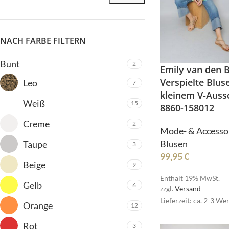
NACH FARBE FILTERN
Bunt
2
Emily van den 
Verspielte Blus
Leo
7
ALLE PRODUKTE
kleinem V-Auss
Bermudas
Weiß
15
8860-158012
Blazer
Creme
2
HOT
Mode- & Accesso
Blusen
Blusen
Taupe
3
ALLE PRODUKTE
Cardigan/Strickjacke
99,95
€
Beige
9
Bermudas
Gürtel
Enthält 19% MwSt.
Blazer
Gelb
6
Hosen
zzgl.
Versand
HOT
Blusen
Lieferzeit: ca. 2-3 We
Orange
12
Jacken/Mäntel
Cardigan/Strickjack
Jeans
Rot
3