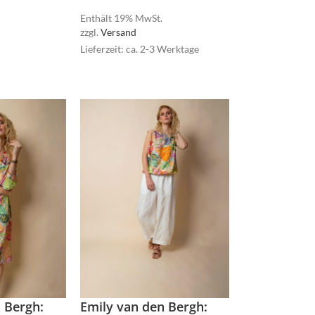
Enthält 19% MwSt.
zzgl.
Versand
Lieferzeit: ca. 2-3 Werktage
lovelies
miss goodlife
lovelies
NOAH
miss goodlife
 Bergh:
Emily van den Bergh: