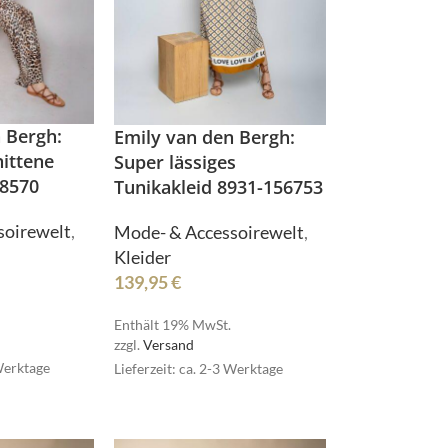
 Bergh:
Emily van den Bergh:
ittene
Super lässiges
58570
Tunikakleid 8931-156753
soirewelt
,
Mode- & Accessoirewelt
,
Kleider
139,95
€
Enthält 19% MwSt.
zzgl.
Versand
 Werktage
Lieferzeit: ca. 2-3 Werktage
Bielefelder Bettwaren