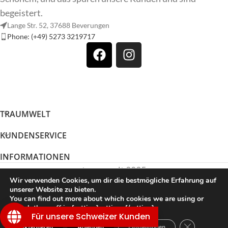
begeistert.
Lange Str. 52, 37688 Beverungen
Phone: (+49) 5273 3219717
TRAUMWELT
KUNDENSERVICE
INFORMATIONEN
traumwelt 2025
Wir verwenden Cookies, um dir die bestmögliche Erfahrung auf
unserer Website zu bieten.
You can find out more about which cookies we are using or
Vertrag widerrufen
switch them off in {setting]settings{/setting].
Für unsere Schweizer Kunden
GDPR Cookie
Akzeptieren
Ablehnen
Einstellungen