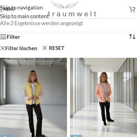
Skip to navigation
MENÜ
Skip to main content
Alle 2 Ergebnisse werden angezeigt
Filter
RESET
Filter löschen