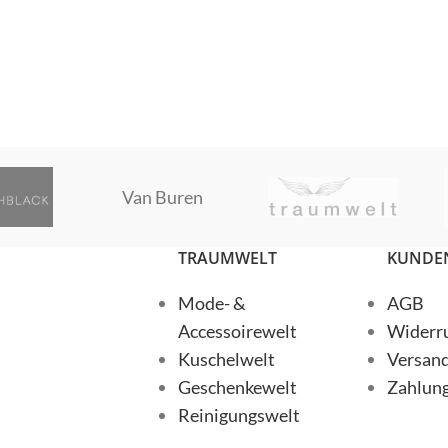
MSCW
Van Buren
ESET
RESET
TRAUMWELT
KUNDEN
Mode- &
AGB
Accessoirewelt
Widerru
MPLE
SIMPLE
Kuschelwelt
Versan
Geschenkewelt
Zahlun
Reinigungswelt