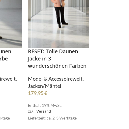
aunen
RESET: Tolle Daunen
Pullover
rbe
Jacke in 3
wunderschönen Farben
Röcke
HOT
Schmuck
irewelt
,
Mode- & Accessoirewelt
,
Jacken/Mäntel
Schuhe
179,95
€
Pullover
Shirts
Röcke
Enthält 19% MwSt.
Stulpen
HOT
zzgl.
Versand
Schmuck
Sweater/Hoodies
rktage
Lieferzeit: ca. 2-3 Werktage
e
Schuhe
Taschen