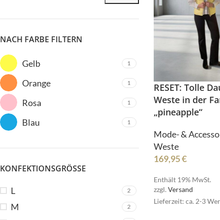
NACH FARBE FILTERN
Gelb
1
ALLE PRODUKTE
Orange
1
RESET: Tolle D
Bermudas
Weste in der Fa
Rosa
1
„pineapple“
Blazer
Blau
HOT
1
Blusen
Mode- & Accesso
ALLE PRODUKTE
Weste
Cardigan/Strickjacke
169,95
€
Bermudas
Gürtel
KONFEKTIONSGRÖSSE
Blazer
Enthält 19% MwSt.
Hosen
HOT
L
zzgl.
Versand
2
Blusen
Jacken/Mäntel
Lieferzeit: ca. 2-3 We
M
2
Cardigan/Strickjack
Jeans