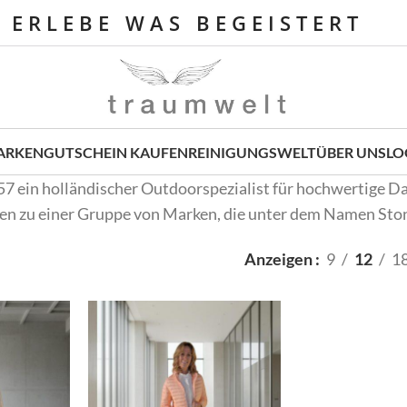
E R L E B E W A S B E G E I S T E R T
ARKEN
GUTSCHEIN KAUFEN
REINIGUNGSWELT
ÜBER UNS
LO
957 ein holländischer Outdoorspezialist für hochwertige D
ren zu einer Gruppe von Marken, die unter dem Namen St
Anzeigen
9
12
1