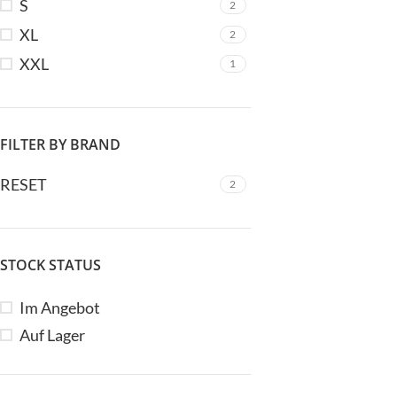
S
2
Gürtel
Jumpsuit
XL
2
Hosen
Kleider
XXL
1
Jacken/Mäntel
Mützen
Jeans
Legwarmer
Co
Jumpsuit
FILTER BY BRAND
Kleider
RESET
2
Mützen
Legwarmer
C
STOCK STATUS
Do
Im Angebot
Auf Lager