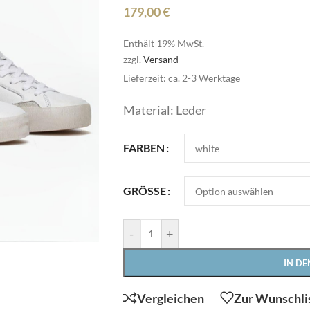
179,00
€
Enthält 19% MwSt.
zzgl.
Versand
Lieferzeit: ca. 2-3 Werktage
Material: Leder
Pullover
FARBEN
Röcke
HOT
Schmuck
GRÖSSE
Schuhe
Pullover
-
Shirts
+
Röcke
Stulpen
HOT
IN D
Schmuck
Sweater/Hoodies
e
Schuhe
Vergleichen
Zur Wunschli
Taschen