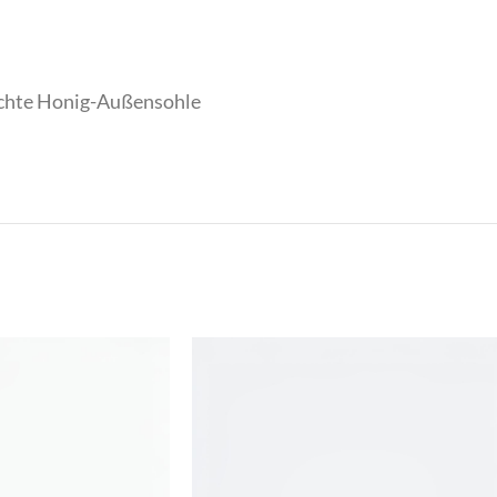
Dormiente
ELEGANCE MISS
ichte Honig-Außensohle
MSCW