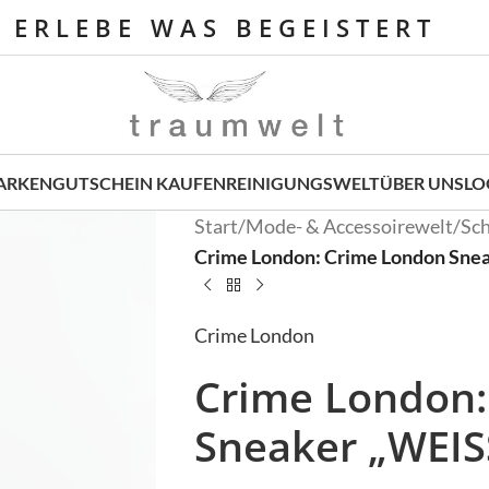
E R L E B E W A S B E G E I S T E R T
ARKEN
GUTSCHEIN KAUFEN
REINIGUNGSWELT
ÜBER UNS
LO
Start
/
Mode- & Accessoirewelt
/
Sc
Crime London: Crime London Sne
Crime London
Crime London:
Sneaker „WEIS