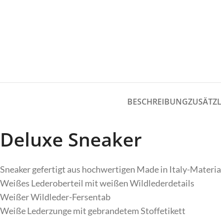
Gürtel
Jumpsuit
Hosen
Kleider
Jacken/Mäntel
Mützen
Jeans
Legwarmer
Co
Jumpsuit
Kleider
BESCHREIBUNG
ZUSÄTZ
Mützen
Legwarmer
C
Deluxe Sneaker
Do
Sneaker gefertigt aus hochwertigen Made in Italy-Materia
Weißes Lederoberteil mit weißen Wildlederdetails
Weißer Wildleder-Fersentab
Weiße Lederzunge mit gebrandetem Stoffetikett