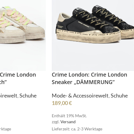
MSCW
ESET
 Crime London
Crime London: Crime London
RESET
ch“
Sneaker „DÄMMERUNG“
irewelt
,
Schuhe
Mode- & Accessoirewelt
,
Schuhe
MPLE
SIMPLE
189,00
€
Enthält 19% MwSt.
zzgl.
Versand
erktage
Lieferzeit: ca. 2-3 Werktage