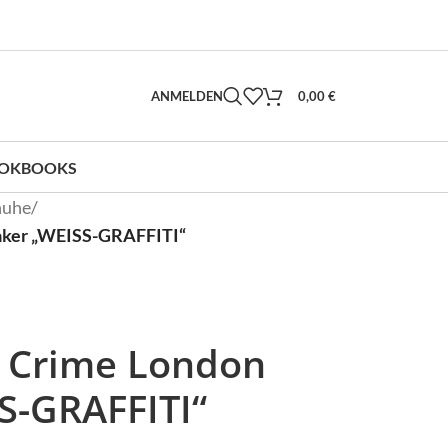
ANMELDEN
0,00
€
OKBOOKS
huhe
/
aker „WEISS-GRAFFITI“
 Crime London
S-GRAFFITI“