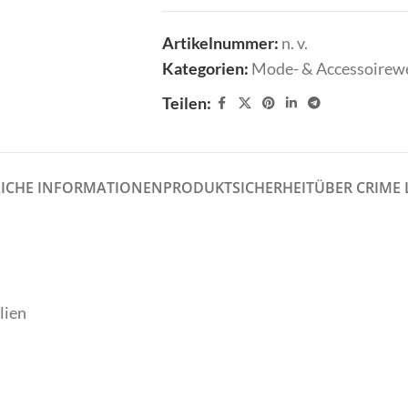
Shirts
Tücher/Schals
Artikelnummer:
n. v.
Stulpen
Westen
Kategorien:
Mode- & Accessoirew
Sweater/Hoodies
Wrapper/Tops
Teilen:
Taschen
dello
Crime London
Tücher/Schals
Westen
LICHE INFORMATIONEN
PRODUKTSICHERHEIT
ÜBER CRIME
Wrapper/Tops
odello
Crime London
rmiente
ELEGANCE MISS
lien