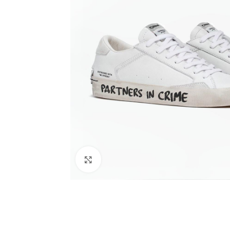
ALLE PRODUKTE
Bermudas
Blazer
HOT
Blusen
ALLE PRODUKTE
Cardigan/Strickjacke
Klick zum Vergrößern
Bermudas
Gürtel
Blazer
Hosen
HOT
Blusen
Jacken/Mäntel
Cardigan/Strickjack
Jeans