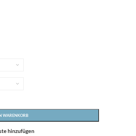
Bielefelder Bettwaren
EN WARENKORB
ste hinzufügen