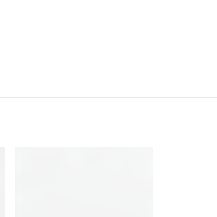
lovelies
miss goodlife
lovelies
NOAH
miss goodlife