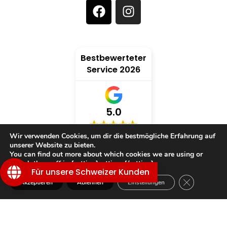
Bestbewerteter
Service 2026
5.0
Wir verwenden Cookies, um dir die bestmögliche Erfahrung auf
verifiziert von: Trustindex
unserer Website zu bieten.
You can find out more about which cookies we are using or
switch them off in {setting]settings{/setting].
Für unsere Schweizer Kunden
GDPR Cookie
Akzeptieren
Ablehnen
Einstellungen
TRAUMWELT
Shop
Wunschliste
Warenkorb
Mein Konto
KUNDENSERVICE
INFORMATIONEN