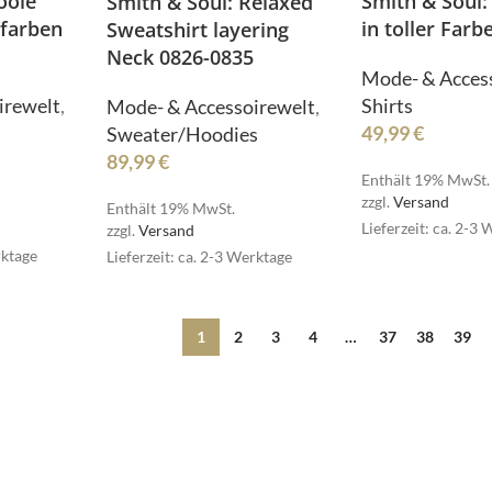
oole
Smith & Soul: 
Smith & Soul: Relaxed
dfarben
in toller Far
Sweatshirt layering
MSCW
Neck 0826-0835
Mode- & Acces
irewelt
,
Shirts
Mode- & Accessoirewelt
,
49,99
€
Sweater/Hoodies
89,99
€
Enthält 19% MwSt.
zzgl.
Versand
Enthält 19% MwSt.
Lieferzeit: ca. 2-3
zzgl.
Versand
ESET
rktage
Lieferzeit: ca. 2-3 Werktage
RESET
1
2
3
4
…
37
38
39
MPLE
SIMPLE