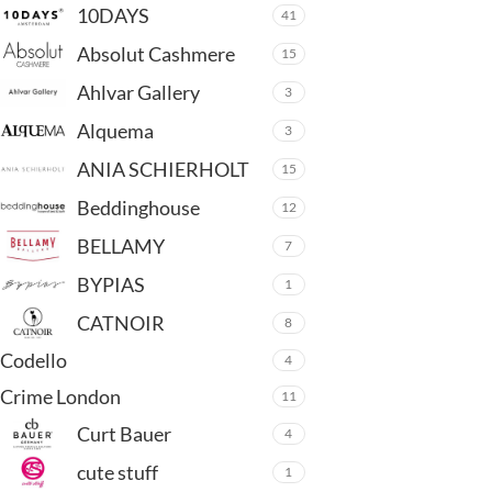
10DAYS
41
Absolut Cashmere
15
Ahlvar Gallery
3
Alquema
3
ANIA SCHIERHOLT
15
Beddinghouse
12
BELLAMY
7
BYPIAS
1
CATNOIR
8
Codello
4
Crime London
11
Curt Bauer
4
cute stuff
1