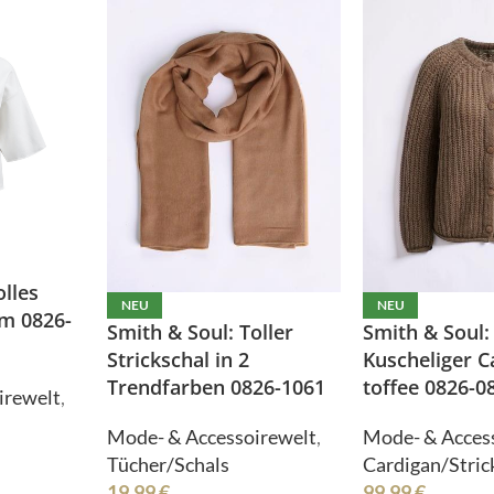
Shirts
Tücher/Schals
Stulpen
Westen
Sweater/Hoodies
Wrapper/Tops
Taschen
dello
Crime London
Tücher/Schals
Westen
Wrapper/Tops
odello
Crime London
olles
NEU
NEU
rm 0826-
Smith & Soul: Toller
Smith & Soul:
Strickschal in 2
Kuscheliger C
rmiente
ELEGANCE MISS
Trendfarben 0826-1061
toffee 0826-0
irewelt
,
Mode- & Accessoirewelt
,
Mode- & Acces
Tücher/Schals
Cardigan/Stric
19,99
€
99,99
€