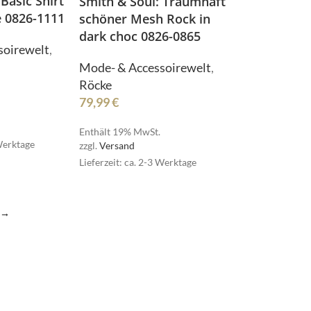
Basic Shirt
Smith & Soul: Traumhaft
be 0826-1111
schöner Mesh Rock in
NOAH
dark choc 0826-0865
soirewelt
,
Mode- & Accessoirewelt
,
Röcke
79,99
€
Enthält 19% MwSt.
 Werktage
zzgl.
Versand
Senses
Lieferzeit: ca. 2-3 Werktage
Senses
→