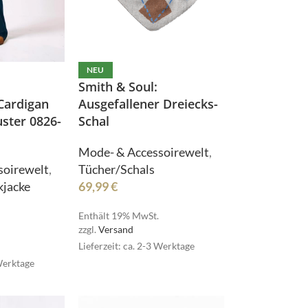
NEU
Smith & Soul:
Cardigan
Ausgefallener Dreiecks-
ster 0826-
Schal
Mode- & Accessoirewelt
,
soirewelt
,
Tücher/Schals
kjacke
69,99
€
Enthält 19% MwSt.
zzgl.
Versand
Lieferzeit: ca. 2-3 Werktage
Bielefelder Bettwaren
 Werktage