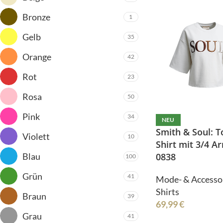
Gürtel
Jumpsuit
Bronze
1
Hosen
Kleider
Gelb
35
Jacken/Mäntel
Mützen
Orange
42
Jeans
Legwarmer
Co
Jumpsuit
Rot
23
Kleider
Rosa
50
Mützen
Pink
34
NEU
Legwarmer
C
Smith & Soul: T
Violett
10
Shirt mit 3/4 A
Blau
0838
100
Do
Grün
41
Mode- & Accesso
Shirts
Braun
39
69,99
€
Grau
41