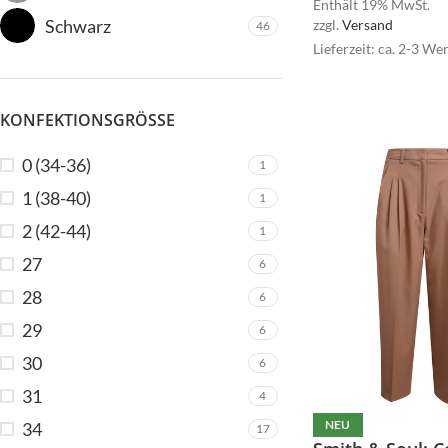
Enthält 19% MwSt.
Schwarz
zzgl.
Versand
46
Lieferzeit: ca. 2-3 We
KONFEKTIONSGRÖSSE
0 (34-36)
1
1 (38-40)
1
2 (42-44)
1
27
6
28
6
29
6
30
6
31
4
NEU
34
17