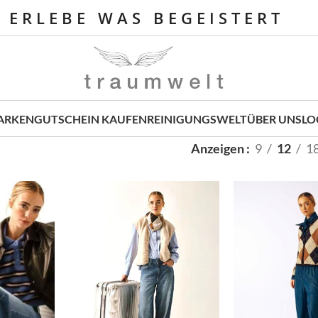
E R L E B E W A S B E G E I S T E R T
ARKEN
GUTSCHEIN KAUFEN
REINIGUNGSWELT
ÜBER UNS
LO
Anzeigen
9
12
1