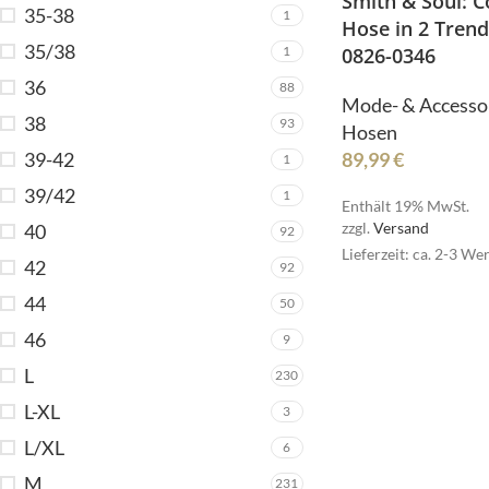
Smith & Soul: C
35-38
1
Hose in 2 Tren
35/38
1
0826-0346
36
88
Mode- & Accesso
38
93
Hosen
39-42
89,99
€
1
39/42
1
Enthält 19% MwSt.
zzgl.
Versand
40
92
R
Lieferzeit: ca. 2-3 We
42
92
44
50
46
9
SI
L
230
L-XL
3
L/XL
6
M
231