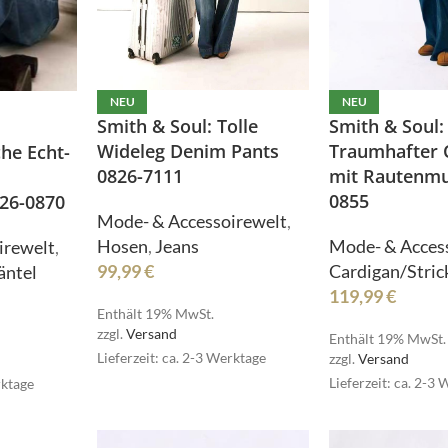
NEU
NEU
Smith & Soul:
Smith & Soul: Tolle
Traumhafter 
Wideleg Denim Pants
he Echt-
mit Rautenmu
0826-7111
0855
26-0870
Pullover
Mode- & Accessoirewelt
,
Röcke
Mode- & Acces
Hosen
,
Jeans
irewelt
,
HOT
Schmuck
Cardigan/Stric
99,99
€
äntel
119,99
€
Schuhe
Enthält 19% MwSt.
Pullover
zzgl.
Versand
Shirts
Enthält 19% MwSt.
Lieferzeit: ca. 2-3 Werktage
zzgl.
Versand
Röcke
Stulpen
HOT
Lieferzeit: ca. 2-3
rktage
Schmuck
Sweater/Hoodies
e
Schuhe
Taschen