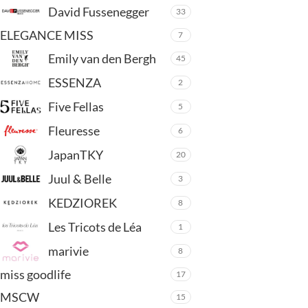
David Fussenegger
33
ELEGANCE MISS
7
Emily van den Bergh
45
ESSENZA
2
Five Fellas
5
Fleuresse
6
JapanTKY
20
Juul & Belle
3
KEDZIOREK
8
Les Tricots de Léa
1
marivie
8
miss goodlife
17
MSCW
15