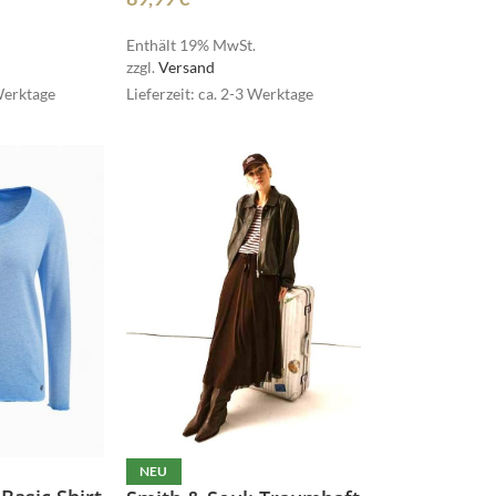
Enthält 19% MwSt.
zzgl.
Versand
 Werktage
Lieferzeit: ca. 2-3 Werktage
lovelies
miss goodlife
lovelies
NOAH
miss goodlife
NEU