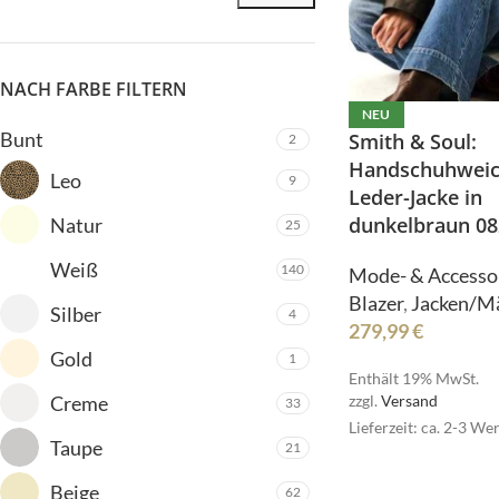
NACH FARBE FILTERN
NEU
Bunt
Smith & Soul:
2
Handschuhweic
Leo
9
ALLE PRODUKTE
Leder-Jacke in
dunkelbraun 08
Bermudas
Natur
25
Blazer
Weiß
140
Mode- & Accesso
HOT
Blusen
Blazer
,
Jacken/M
Silber
4
ALLE PRODUKTE
279,99
€
Cardigan/Strickjacke
Gold
1
Bermudas
Gürtel
Enthält 19% MwSt.
Blazer
Creme
zzgl.
Versand
33
Hosen
HOT
Lieferzeit: ca. 2-3 We
Blusen
Taupe
21
Jacken/Mäntel
Cardigan/Strickjack
Jeans
Beige
62