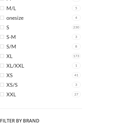
M/L
5
onesize
4
Va
V
S
230
S-M
3
S/M
8
XL
173
XL/XXL
1
XS
41
XS/S
3
XXL
27
FILTER BY BRAND