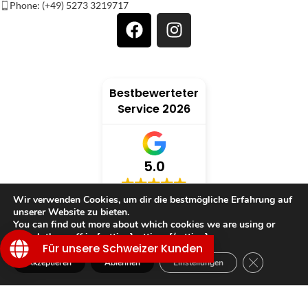
Phone: (+49) 5273 3219717
Bestbewerteter
Service 2026
5.0
Wir verwenden Cookies, um dir die bestmögliche Erfahrung auf
verifiziert von: Trustindex
unserer Website zu bieten.
You can find out more about which cookies we are using or
switch them off in {setting]settings{/setting].
Für unsere Schweizer Kunden
GDPR Cookie
TRAUMWELT
Akzeptieren
Ablehnen
Einstellungen
Shop
Filter
Wunschliste
Warenkorb
Mein Konto
KUNDENSERVICE