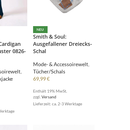
NEU
Smith & Soul:
Cardigan
Ausgefallener Dreiecks-
ster 0826-
Schal
Mode- & Accessoirewelt
,
soirewelt
,
Tücher/Schals
kjacke
69,99
€
Enthält 19% MwSt.
zzgl.
Versand
Lieferzeit: ca. 2-3 Werktage
Bielefelder Bettwaren
 Werktage