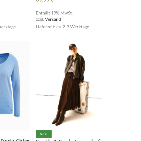
Enthält 19% MwSt.
zzgl.
Versand
 Werktage
Lieferzeit: ca. 2-3 Werktage
lovelies
miss goodlife
lovelies
NOAH
miss goodlife
NEU