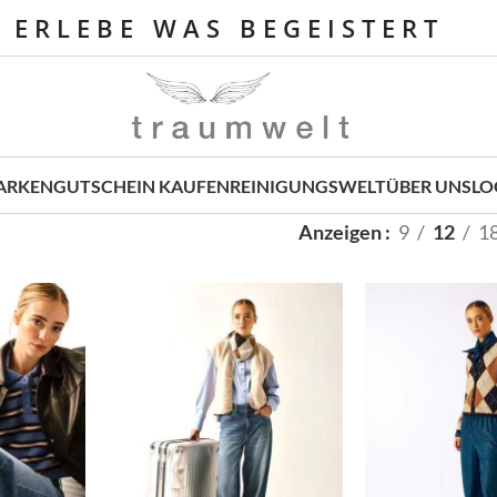
E R L E B E W A S B E G E I S T E R T
ARKEN
GUTSCHEIN KAUFEN
REINIGUNGSWELT
ÜBER UNS
LO
Anzeigen
9
12
1