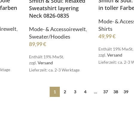
oole
Smith & Soul: 
Smith & Soul: Relaxed
dfarben
in toller Far
Sweatshirt layering
Neck 0826-0835
MSCW
Mode- & Acces
irewelt
,
Shirts
Mode- & Accessoirewelt
,
49,99
€
Sweater/Hoodies
89,99
€
Enthält 19% MwSt.
zzgl.
Versand
Enthält 19% MwSt.
Lieferzeit: ca. 2-3
zzgl.
Versand
ESET
rktage
Lieferzeit: ca. 2-3 Werktage
1
2
3
4
…
37
38
39
MPLE
RESET