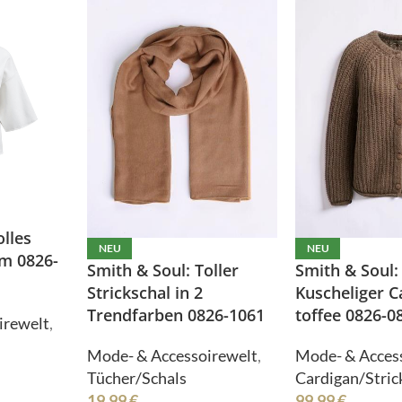
Shirts
Tücher/Schals
Stulpen
Westen
Sweater/Hoodies
Wrapper/Tops
Taschen
dello
Crime London
Tücher/Schals
Westen
Wrapper/Tops
odello
Crime London
olles
NEU
NEU
rm 0826-
Smith & Soul: Toller
Smith & Soul:
Strickschal in 2
Kuscheliger C
rmiente
ELEGANCE MISS
Trendfarben 0826-1061
toffee 0826-0
irewelt
,
Mode- & Accessoirewelt
,
Mode- & Acces
Tücher/Schals
Cardigan/Stric
19,99
€
99,99
€