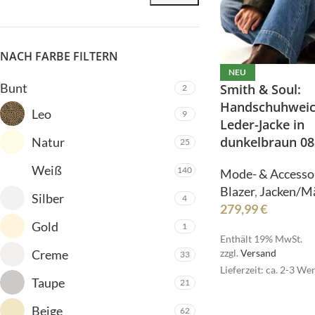
NACH FARBE FILTERN
NEU
Bunt
Smith & Soul:
2
Handschuhweic
Leo
9
ALLE PRODUKTE
Leder-Jacke in
dunkelbraun 08
Bermudas
Natur
25
Blazer
Weiß
140
Mode- & Accesso
HOT
Blusen
Blazer
,
Jacken/M
Silber
4
ALLE PRODUKTE
279,99
€
Cardigan/Strickjacke
Gold
1
Bermudas
Gürtel
Enthält 19% MwSt.
Blazer
Creme
zzgl.
Versand
33
Hosen
HOT
Lieferzeit: ca. 2-3 We
Blusen
Taupe
21
Jacken/Mäntel
Cardigan/Strickjack
Jeans
Beige
62