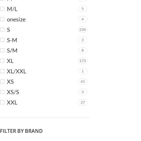
M/L
5
onesize
4
Va
S
230
S-M
3
S/M
8
XL
173
V
XL/XXL
1
XS
41
XS/S
3
XXL
27
FILTER BY BRAND