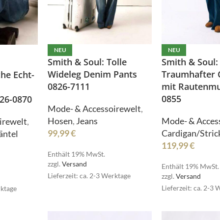
NEU
NEU
Smith & Soul: Tolle
Smith & Soul:
Wideleg Denim Pants
Traumhafter 
he Echt-
0826-7111
mit Rautenmu
0855
26-0870
Pullover
Mode- & Accessoirewelt
,
Röcke
Hosen
,
Jeans
Mode- & Acces
irewelt
,
HOT
Schmuck
99,99
€
Cardigan/Stric
äntel
119,99
€
Schuhe
Enthält 19% MwSt.
Pullover
zzgl.
Versand
Shirts
Enthält 19% MwSt.
Lieferzeit: ca. 2-3 Werktage
zzgl.
Versand
Röcke
Stulpen
HOT
Lieferzeit: ca. 2-3
rktage
Schmuck
Sweater/Hoodies
e
Schuhe
Taschen