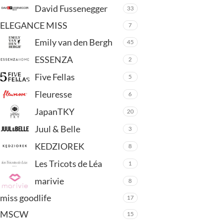
David Fussenegger
33
ELEGANCE MISS
7
Emily van den Bergh
45
ESSENZA
2
Five Fellas
5
Fleuresse
6
JapanTKY
20
Juul & Belle
3
KEDZIOREK
8
Les Tricots de Léa
1
marivie
8
miss goodlife
17
MSCW
15