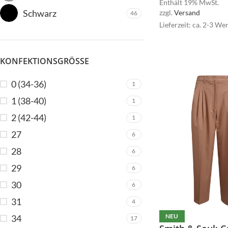
Enthält 19% MwSt.
Schwarz
zzgl.
Versand
46
Lieferzeit: ca. 2-3 We
KONFEKTIONSGRÖSSE
0 (34-36)
1
1 (38-40)
1
2 (42-44)
1
27
6
28
6
29
6
30
6
31
4
NEU
34
17