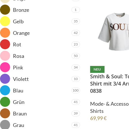
Gürtel
Jumpsuit
Bronze
1
Hosen
Kleider
Gelb
35
Jacken/Mäntel
Mützen
Orange
42
Jeans
Legwarmer
Co
Jumpsuit
Rot
23
Kleider
Rosa
50
Mützen
Pink
34
NEU
Legwarmer
C
Smith & Soul: T
Violett
10
Shirt mit 3/4 A
Blau
0838
100
Do
Grün
41
Mode- & Accesso
Shirts
Braun
39
69,99
€
Grau
41