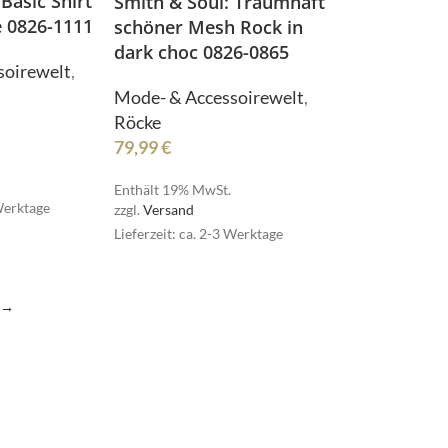
Basic Shirt
Smith & Soul: Traumhaft
be 0826-1111
schöner Mesh Rock in
dark choc 0826-0865
NOAH
soirewelt
,
Mode- & Accessoirewelt
,
Röcke
79,99
€
Enthält 19% MwSt.
 Werktage
zzgl.
Versand
Senses
Lieferzeit: ca. 2-3 Werktage
→
Senses