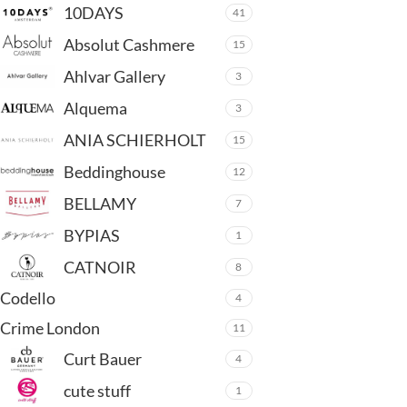
10DAYS
41
Absolut Cashmere
15
Ahlvar Gallery
3
Alquema
3
ANIA SCHIERHOLT
15
Beddinghouse
12
BELLAMY
7
BYPIAS
1
CATNOIR
8
Codello
4
Crime London
11
Curt Bauer
4
cute stuff
1