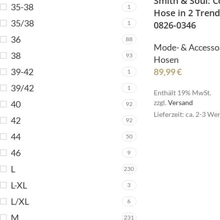
Smith & Soul: C
35-38
1
Hose in 2 Tren
35/38
1
0826-0346
36
88
Mode- & Accesso
38
93
Hosen
39-42
89,99
€
1
39/42
1
Enthält 19% MwSt.
zzgl.
Versand
40
92
R
Lieferzeit: ca. 2-3 We
42
92
44
50
46
9
SI
L
230
L-XL
3
L/XL
6
M
231