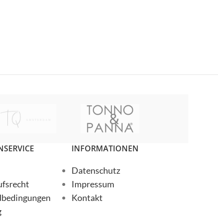
lovelies
miss goodlife
SERVICE
INFORMATIONEN
lovelies
Datenschutz
fsrecht
Impressum
NOAH
dbedingungen
Kontakt
miss goodlife
g