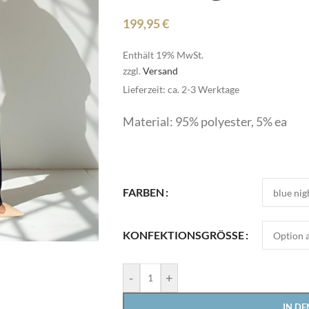
199,95
€
Enthält 19% MwSt.
zzgl.
Versand
Lieferzeit: ca. 2-3 Werktage
Material: 95% polyester, 5% ea
Pullover
Röcke
HOT
Schmuck
FARBEN
Schuhe
Pullover
Shirts
KONFEKTIONSGRÖSSE
Röcke
Stulpen
HOT
Schmuck
-
+
Sweater/Hoodies
e
Schuhe
Taschen
IN D