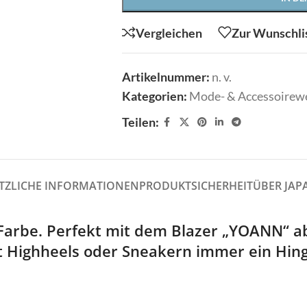
Shirts
Tücher/Schals
Vergleichen
Zur Wunschli
Stulpen
Westen
Sweater/Hoodies
Wrapper/Tops
Artikelnummer:
n. v.
Taschen
dello
Crime London
Kategorien:
Mode- & Accessoirew
Tücher/Schals
Teilen:
Westen
Wrapper/Tops
odello
Crime London
TZLICHE INFORMATIONEN
PRODUKTSICHERHEIT
ÜBER JAP
rmiente
ELEGANCE MISS
arbe. Perfekt mit dem Blazer „YOANN“ abe
mit Highheels oder Sneakern immer ein Hin