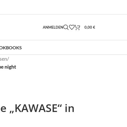
ANMELDEN
0,00
€
OKBOOKS
sen
/
e night
se „KAWASE“ in