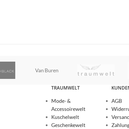
Dormiente
ELEGANCE MISS
Van Buren
TRAUMWELT
KUNDEN
Mode- &
AGB
Accessoirewelt
Widerru
MSCW
Kuschelwelt
Versan
Geschenkewelt
Zahlun