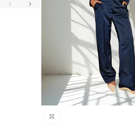
ALLE PRODUKTE
Bermudas
Blazer
HOT
Blusen
ALLE PRODUKTE
Cardigan/Strickjacke
Bermudas
Gürtel
Blazer
Hosen
HOT
Klick zum Vergrößern
Blusen
Jacken/Mäntel
Cardigan/Strickjack
Jeans