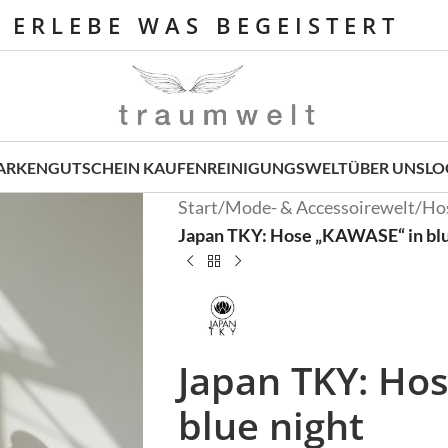
E R L E B E W A S B E G E I S T E R T
ARKEN
GUTSCHEIN KAUFEN
REINIGUNGSWELT
ÜBER UNS
LO
Start
/
Mode- & Accessoirewelt
/
Ho
Japan TKY: Hose „KAWASE“ in blu
Japan TKY: Ho
blue night