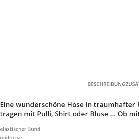
Gürtel
Jumpsuit
Hosen
Kleider
Jacken/Mäntel
Mützen
Jeans
Legwarmer
Co
Jumpsuit
Kleider
Mützen
Legwarmer
C
BESCHREIBUNG
ZUSÄ
Do
Eine wunderschöne Hose in traumhafter F
tragen mit Pulli, Shirt oder Bluse … Ob 
elastischer Bund
mide rise