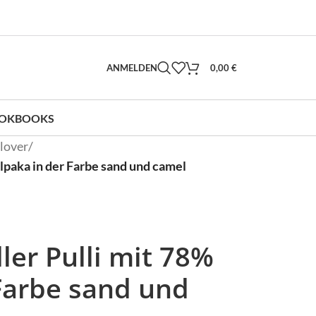
ANMELDEN
0,00
€
OKBOOKS
lover
/
lpaka in der Farbe sand und camel
er Pulli mit 78%
Farbe sand und