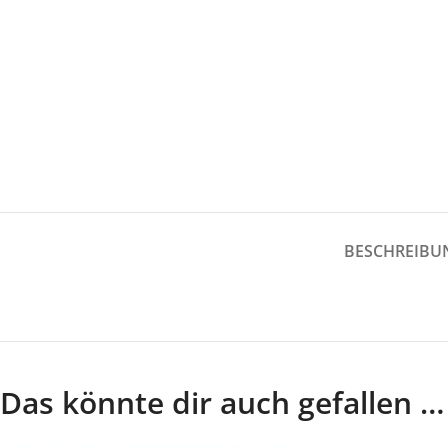
Gürtel
Jumpsuit
Hosen
Kleider
Jacken/Mäntel
Mützen
Jeans
Legwarmer
Co
Jumpsuit
Kleider
Mützen
BESCHREIBU
Legwarmer
C
Do
Das könnte dir auch gefallen …