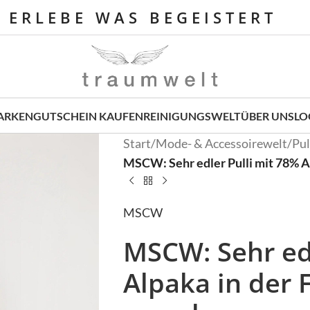
E R L E B E W A S B E G E I S T E R T
ARKEN
GUTSCHEIN KAUFEN
REINIGUNGSWELT
ÜBER UNS
LO
Start
/
Mode- & Accessoirewelt
/
Pul
MSCW: Sehr edler Pulli mit 78% A
MSCW
MSCW: Sehr edl
Alpaka in der 