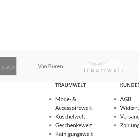
MSCW
Van Buren
ESET
RESET
TRAUMWELT
KUNDEN
Mode- &
AGB
MPLE
SIMPLE
Accessoirewelt
Widerru
Kuschelwelt
Versan
Geschenkewelt
Zahlun
Reinigungswelt