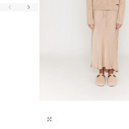
ALLE PRODUKTE
Bermudas
Blazer
HOT
Blusen
ALLE PRODUKTE
Cardigan/Strickjacke
Bermudas
Gürtel
Blazer
Hosen
HOT
Blusen
Jacken/Mäntel
Klick zum Vergrößern
Cardigan/Strickjack
Jeans