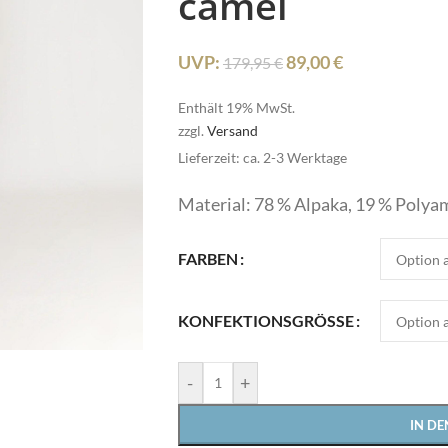
camel
UVP:
89,00
€
179,95
€
Enthält 19% MwSt.
zzgl.
Versand
Lieferzeit: ca. 2-3 Werktage
Pullover
Material: 78 % Alpaka, 19 % Polya
Röcke
HOT
FARBEN
Schmuck
Schuhe
KONFEKTIONSGRÖSSE
Pullover
Shirts
Röcke
Stulpen
HOT
-
+
Schmuck
Sweater/Hoodies
IN D
e
Schuhe
Taschen