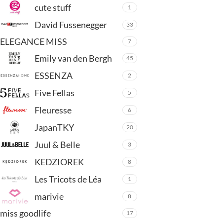
cute stuff
1
David Fussenegger
33
ELEGANCE MISS
7
Emily van den Bergh
45
ESSENZA
2
Five Fellas
5
Fleuresse
6
JapanTKY
20
Juul & Belle
3
KEDZIOREK
8
Les Tricots de Léa
1
marivie
8
miss goodlife
17