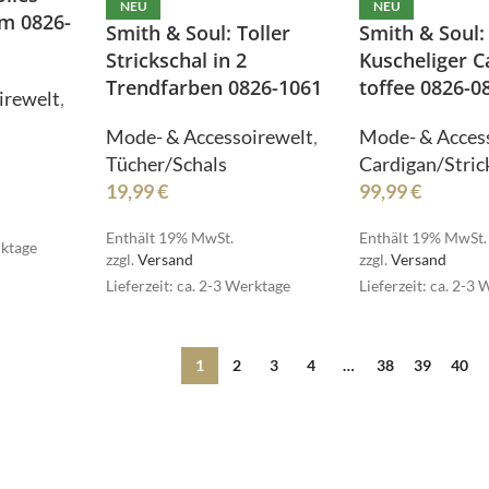
NEU
NEU
rm 0826-
Smith & Soul: Toller
Smith & Soul:
ella
MSCW
Strickschal in 2
Kuscheliger C
Trendfarben 0826-1061
toffee 0826-0
irewelt
,
Mode- & Accessoirewelt
,
Mode- & Acces
oella
Tücher/Schals
Cardigan/Stric
19,99
€
99,99
€
Enthält 19% MwSt.
Enthält 19% MwSt.
rktage
RESET
zzgl.
Versand
zzgl.
Versand
RESET
Lieferzeit: ca. 2-3 Werktage
Lieferzeit: ca. 2-3
e de Femme
Senses
ue de Femme
Senses
1
2
3
4
…
38
39
40