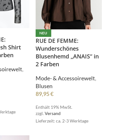
NEU
E:
RUE DE FEMME:
sh Shirt
Wunderschönes
arben
Blusenhemd „ANAIS“ in
2 Farben
soirewelt
,
Mode- & Accessoirewelt
,
Blusen
89,95
€
Enthält 19% MwSt.
 Werktage
zzgl.
Versand
Bielefelder Bettwaren
Lieferzeit: ca. 2-3 Werktage