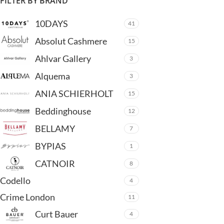
FILTER BY BRAND
10DAYS
41
Absolut Cashmere
15
Ahlvar Gallery
3
Alquema
3
ANIA SCHIERHOLT
15
Beddinghouse
12
BELLAMY
7
BYPIAS
1
CATNOIR
8
Codello
4
Crime London
11
Curt Bauer
4