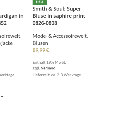
NEU
Smith & Soul: Super
NOAH
ardigan in
Bluse in saphire print
852
0826-0808
soirewelt
,
Mode- & Accessoirewelt
,
kjacke
Blusen
89,99
€
Enthält 19% MwSt.
zzgl.
Versand
 Werktage
Lieferzeit: ca. 2-3 Werktage
SIMPLE
SIMPLE
→