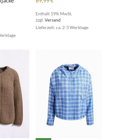
kjacke
69,99
€
Enthält 19% MwSt.
zzgl.
Versand
Lieferzeit: ca. 2-3 Werktage
 Werktage
lovelies
miss goodlife
lovelies
NOAH
miss goodlife