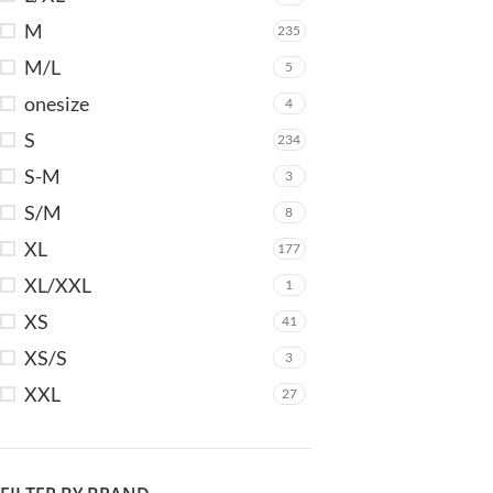
M
235
M/L
5
onesize
4
S
234
S-M
3
S/M
8
XL
177
XL/XXL
1
XS
41
XS/S
3
XXL
27