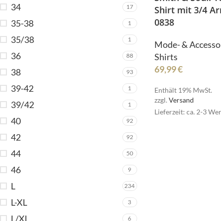
34
17
Shirt mit 3/4 A
No
0838
35-38
1
35/38
1
Mode- & Accesso
36
Shirts
88
N
69,99
€
38
93
39-42
1
Enthält 19% MwSt.
zzgl.
Versand
39/42
1
Lieferzeit: ca. 2-3 We
40
92
42
92
44
50
Ru
R
46
9
L
234
L-XL
3
L/XL
6