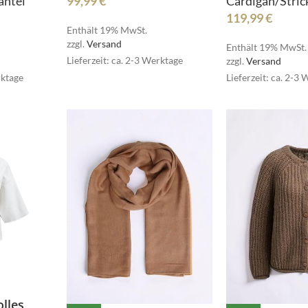
Cardigan/Stric
99,99
€
äntel
Dormiente
ELEGANCE MISS
119,99
€
Enthält 19% MwSt.
zzgl.
Versand
Enthält 19% MwSt.
Lieferzeit: ca. 2-3 Werktage
zzgl.
Versand
Lieferzeit: ca. 2-3
rktage
MSCW
olles