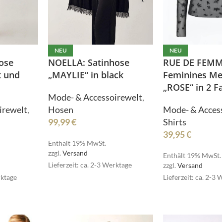
NEU
NEU
RUE DE FEMM
ose
NOELLA: Satinhose
Feminines Me
k und
„MAYLIE“ in black
„ROSE“ in 2 F
Mode- & Accessoirewelt
,
Pullover
Mode- & Acces
irewelt
,
Hosen
Röcke
Shirts
99,99
€
HOT
Schmuck
39,95
€
Enthält 19% MwSt.
Schuhe
zzgl.
Versand
Enthält 19% MwSt.
Pullover
Lieferzeit: ca. 2-3 Werktage
zzgl.
Versand
Shirts
Lieferzeit: ca. 2-3
rktage
Röcke
Stulpen
HOT
Schmuck
Sweater/Hoodies
e
Schuhe
Taschen