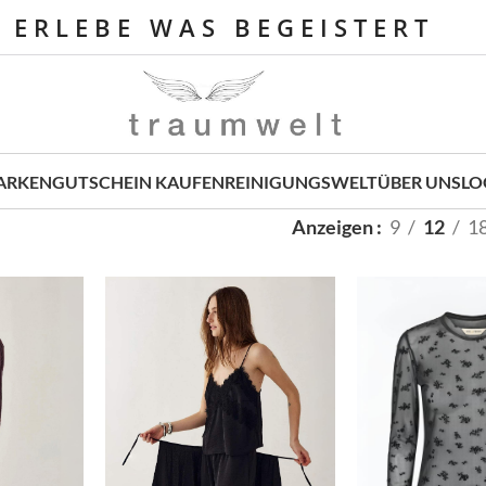
E R L E B E W A S B E G E I S T E R T
ARKEN
GUTSCHEIN KAUFEN
REINIGUNGSWELT
ÜBER UNS
LO
Anzeigen
9
12
1