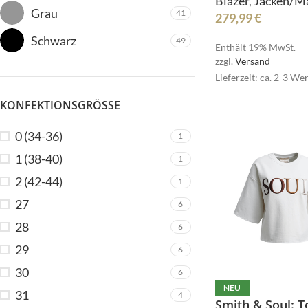
Blazer
,
Jacken/M
Grau
41
279,99
€
Schwarz
49
Enthält 19% MwSt.
zzgl.
Versand
Lieferzeit: ca. 2-3 We
KONFEKTIONSGRÖSSE
0 (34-36)
1
1 (38-40)
1
2 (42-44)
1
27
6
28
6
29
6
30
6
NEU
31
4
Smith & Soul: T