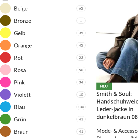
Gürtel
Jumpsuit
Beige
62
Hosen
Kleider
Bronze
1
Jacken/Mäntel
Mützen
Gelb
35
Jeans
Legwarmer
Co
Orange
42
Jumpsuit
Kleider
Rot
23
Mützen
Rosa
50
Legwarmer
C
Pink
34
NEU
Smith & Soul:
Violett
10
Handschuhweic
Do
Blau
100
Leder-Jacke in
dunkelbraun 08
Grün
41
Mode- & Accesso
Braun
41