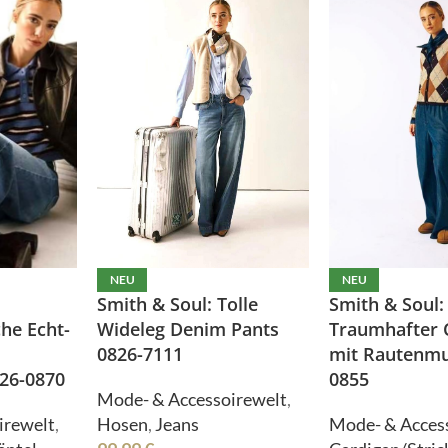
Shirts
Tücher/Schals
Stulpen
Westen
Sweater/Hoodies
Wrapper/Tops
Taschen
dello
Crime London
Tücher/Schals
Westen
Wrapper/Tops
odello
Crime London
NEU
NEU
Smith & Soul:
Smith & Soul: Tolle
Traumhafter 
Wideleg Denim Pants
he Echt-
rmiente
ELEGANCE MISS
mit Rautenmu
0826-7111
0855
26-0870
Mode- & Accessoirewelt
,
Mode- & Acces
Hosen
,
Jeans
irewelt
,