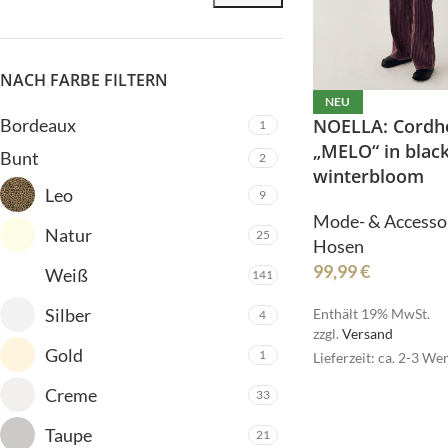
NACH FARBE FILTERN
NEU
Bordeaux
NOELLA: Cordh
1
„MELO“ in blac
Bunt
2
ALLE PRODUKTE
winterbloom
Leo
9
Bermudas
Mode- & Accesso
Natur
Blazer
25
Hosen
HOT
Blusen
99,99
€
Weiß
141
ALLE PRODUKTE
Cardigan/Strickjacke
Silber
Enthält 19% MwSt.
4
Bermudas
zzgl.
Versand
Gürtel
Gold
1
Lieferzeit: ca. 2-3 We
Blazer
Hosen
HOT
Creme
Blusen
33
Jacken/Mäntel
Cardigan/Strickjack
Taupe
21
Jeans