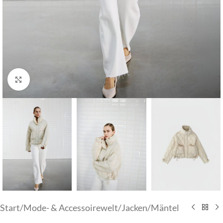
Klick zum Vergrößern
Start
/
Mode- & Accessoirewelt
/
Jacken/Mäntel